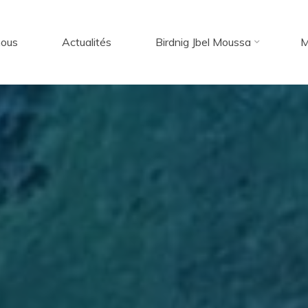
nous
Actualités
Birdnig Jbel Moussa
M