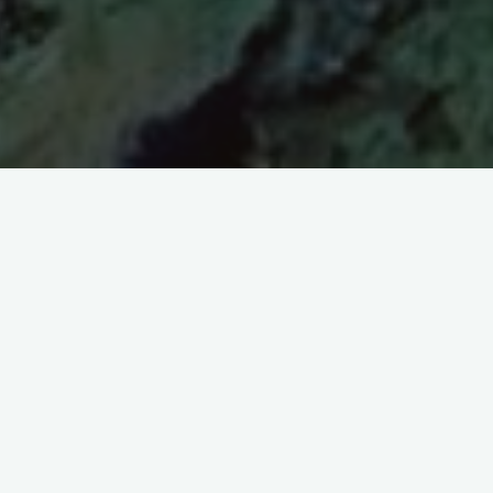
vautours africains, équipés d’appareils GPS par AMPOVIS et
A
in, sous la supervision de
l’Agence Nationale des Eaux et Fore
d
, ont révélé des schémas de mouvement fascinants. Ces inform
 dispositifs de localisation ont permis de recueillir des informat