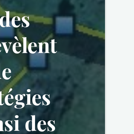
des
évèlent
de
tégies
nsi des