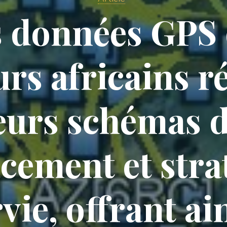
s données GPS 
rs africains r
eurs schémas 
cement et stra
vie, offrant ai