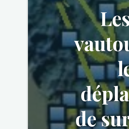
Le
vautou
l
dépla
de sur