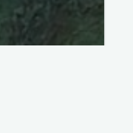
MPR
, au centre de réhabilitation des
ts (ANEF)
et avec le soutien du
ations sont précieuses pour la
ions précises sur les itinéraires de vol,