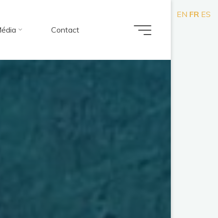
EN
FR
ES
édia
Contact