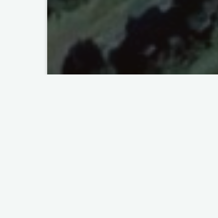
Les données obtenues auprès de quatre 
vautours CRV Jbel Moussa entre mai et ju
programme
PPIOSCAN3
de
l’UICN-Me
conservation de cette espèce menacée. Les