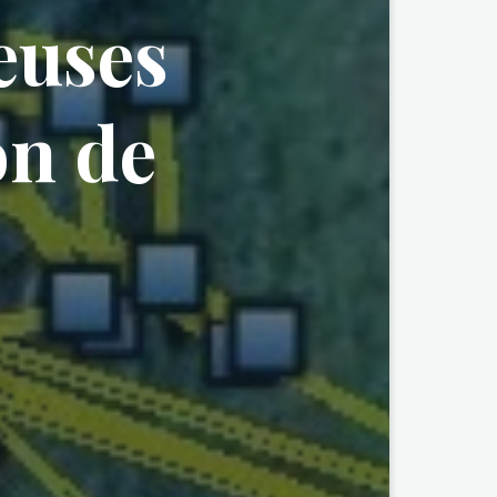
euses
on de