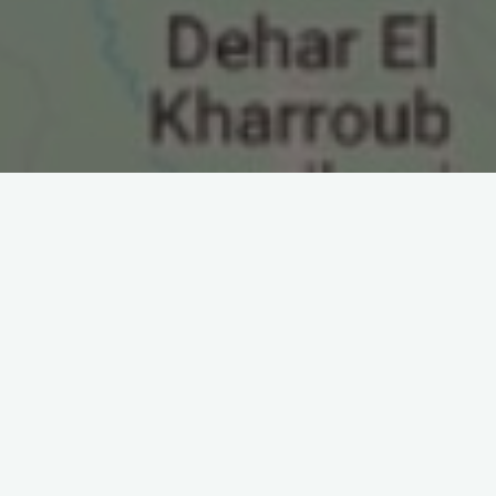
Le détroit de Gibraltar a évolué, passant d’un simple corridor
migratoire pour les oiseaux à une zone cruciale pour l’exploit
des nouvelles sources de nourriture des vautours nicheurs à
Jbel Moussa. Cela est attesté par les déplacements d’un
vautour fauve reproducteur équipé d’une balise GPS. Cette
transformation met en lumière l’importance du détroit en tant