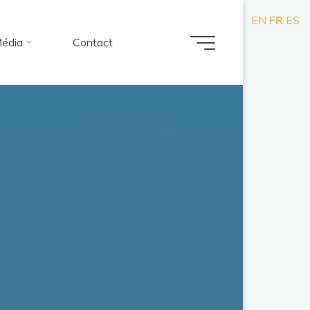
EN
FR
ES
édia
Contact