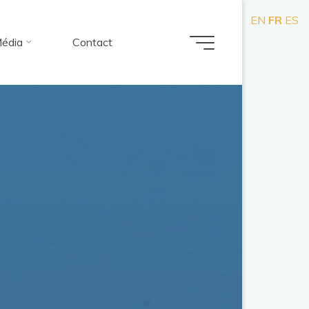
EN
FR
ES
édia
Contact